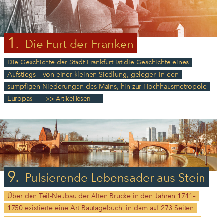
1.
Die Furt der Franken
Die Geschichte der Stadt Frankfurt ist die Geschichte eines
Aufstiegs – von einer kleinen Siedlung, gelegen in den
sumpfigen Niederungen des Mains, hin zur Hochhausmetropole
Europas.
>> Artikel lesen
9.
Pulsierende Lebensader aus Stein
Über den Teil-Neubau der Alten Brücke in den Jahren 1741–
1750 existierte eine Art Bautagebuch, in dem auf 273 Seiten